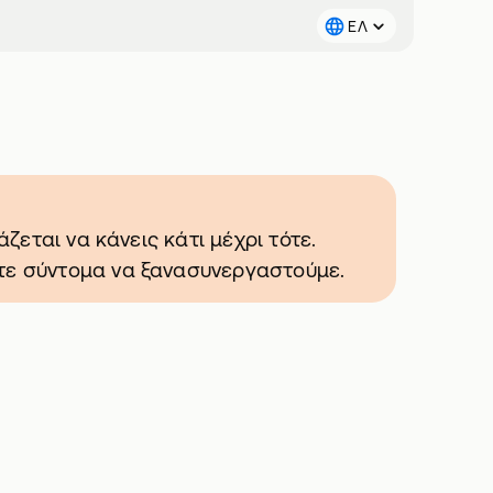
ΕΛ
άζεται να κάνεις κάτι μέχρι τότε.
στε σύντομα να ξανασυνεργαστούμε.