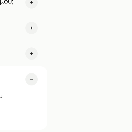
μου;
υ.