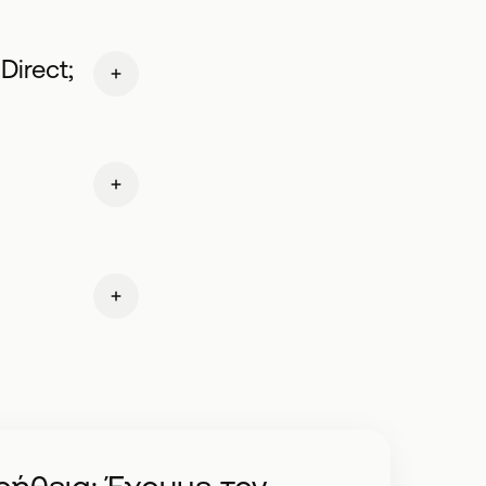
irect;