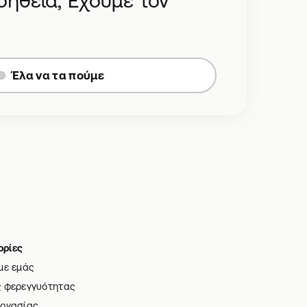
οήθεια; Έχουμε τον
Έλα να τα πούμε
ρίες
με εμάς
ς φερεγγυότητας
εργασίας