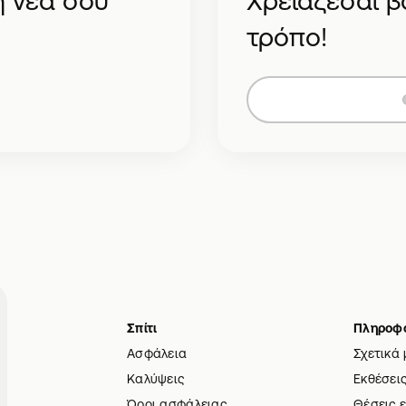
η νέα σου
Χρειάζεσαι β
τρόπο!
Σπίτι
Πληροφο
Ασφάλεια
Σχετικά 
Καλύψεις
Εκθέσει
Όροι ασφάλειας
Θέσεις 