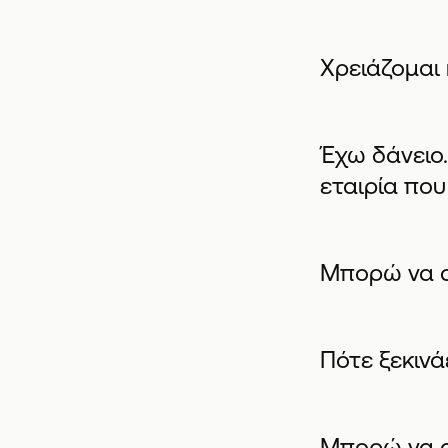
Χρειάζομαι
Έχω δάνειο
εταιρία που
Μπορώ να α
Πότε ξεκινά
Μπορώ να α