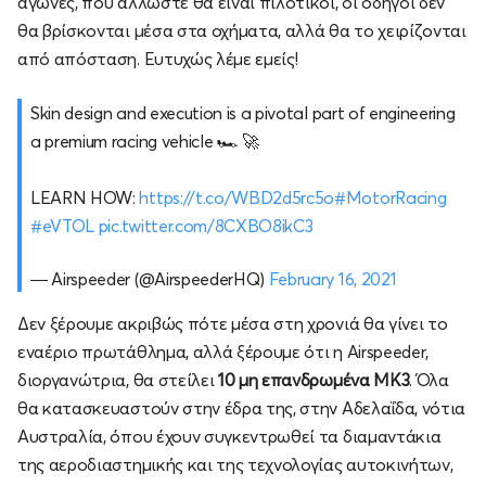
αγώνες, που άλλωστε θα είναι πιλοτικοί, οι οδηγοί δεν
θα βρίσκονται μέσα στα οχήματα, αλλά θα το χειρίζονται
από απόσταση. Ευτυχώς λέμε εμείς!
Skin design and execution is a pivotal part of engineering
a premium racing vehicle 🏎️ 🚀
LEARN HOW:
https://t.co/WBD2d5rc5o
#MotorRacing
#eVTOL
pic.twitter.com/8CXBO8ikC3
— Airspeeder (@AirspeederHQ)
February 16, 2021
Δεν ξέρουμε ακριβώς πότε μέσα στη χρονιά θα γίνει το
εναέριο πρωτάθλημα, αλλά ξέρουμε ότι η Airspeeder,
διοργανώτρια, θα στείλει
10 μη επανδρωμένα MK3
. Όλα
θα κατασκευαστούν στην έδρα της, στην Αδελαΐδα, νότια
Αυστραλία, όπου έχουν συγκεντρωθεί τα διαμαντάκια
της αεροδιαστημικής και της τεχνολογίας αυτοκινήτων,