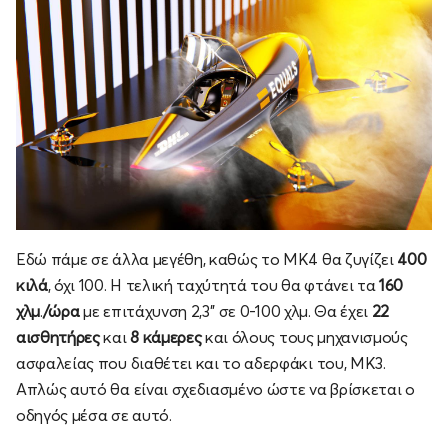
Εδώ πάμε σε άλλα μεγέθη, καθώς το MK4 θα ζυγίζει
400
κιλά
, όχι 100. Η τελική ταχύτητά του θα φτάνει τα
160
χλμ
.
/ώρα
με επιτάχυνση 2,3'' σε 0-100 χλμ. Θα έχει
22
αισθητήρες
και
8 κάμερες
και όλους τους μηχανισμούς
ασφαλείας που διαθέτει και το αδερφάκι του, MK3.
Απλώς αυτό θα είναι σχεδιασμένο ώστε να βρίσκεται ο
οδηγός μέσα σε αυτό.