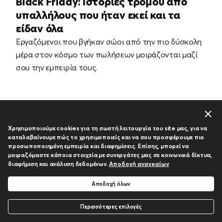
Black Friday: Ιστορίες τρόμου από
υπαλλήλους που ήταν εκεί και τα
είδαν όλα
Εργαζόμενοι που βγήκαν σώοι από την πιο δύσκολη
μέρα στον κόσμο των πωλήσεων μοιράζονται μαζί
σου την εμπειρία τους.
Εξυπηρέτηση
support@hellasdirect.com.
22 277499
cy
Χρησιμοποιούμε cookies για τη σωστή λειτουργία του site μας, για να
καταλαβαίνουμε πώς το χρησιμοποιείς και να σου προσφέρουμε πιο
προσωποποιημένη εμπειρία και διαφημίσεις. Επίσης, μπορεί να
μοιραζόμαστε κάποια στοιχεία με συνεργάτες μας σε κοινωνικά δίκτυα,
διαφήμιση και ανάλυση δεδομένων.
Αποδοχή αναγκαίων
Ασφάλεια
Hellas Direct
Αποδοχή όλων
Ασφάλεια Κατοικίας
Ποιοι είμαστε
Περισσότερες επιλογές
Καλύψεις
Πολιτική Προστασίας
Airspeeder MK3: το πρώτο ιπτάμενο αυτοκίνητο!
Προσωπικών Δεδομένων