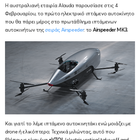
Η αυστραλιανή εταιρία Alauda παρουσίασε στις 4
Φεβρουαρίου, το πρώτο ηλεκτρικό ιπτάμενο αυτοκίνητο
που θα πάρει μέρος στο πρωτάθλημα ιπτάμενων
αυτοκινήτων της
σειράς Airspeeder
: το
Airspeeder MK3.
Και γιατί το λέμε ιπτάμενο αυτοκινητάκι ενώ μοιάζει με
drone ή ελικόπτερο; Τεχνικά μιλώντας, αυτό που
βλέπουμε είναι ένα
eVTOL
(electric vertical take-off and